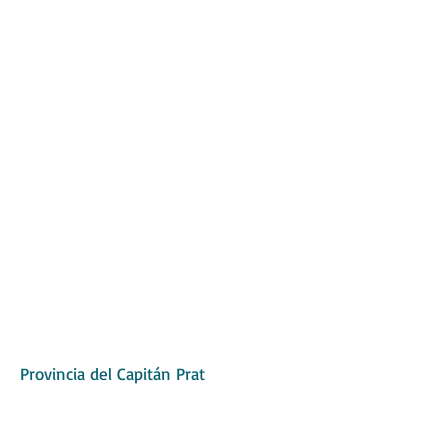
Museo de los Pioneros
Balmaceda
Provincia del Capitán Prat
Museo Rural Pioneros del Baker