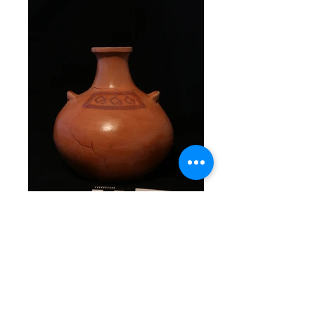
Cacharro tipo Boleadora Criolla
De uso decorativo, este 'cacharro' fue
modelado en greda artesanalmente en 1979
y presenta grietas. De cuerpo globular,
contiene dos asas anulares en su extremo
superior y en la superficie se observa una
pintura decorativa con la figura de una
greca Tehuelche - pintura originalmente
hallada en el sitio arqueológico R-1 12 en
las cercanías de Puerto Ibáñez. Éste tipo de