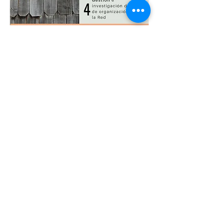
Equipo de gestión
Dr. Kémel Sade, Arqueólogo
Dirección proyecto
Ms. Anamaría Rojas Múnera, Museóloga
Coordinación Museología
Paola Madrid, Filósofa
Documentación de colecciones
Fernando Castañeda, Arqueólogo
Arqueología
Rodrigo Pirela, Lic. Artes Visuales
Fotografía
MBA. Karin Weil González, Antropóloga