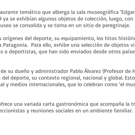
taurante temático que alberga la sala museográfica ‘Edg
9 ya se exhibían algunos objetos de colección, luego, con e
museo se consolida y se torna en un sitio de peregrinaje.
os orígenes del deporte, su equipamiento, los hitos histó
la Patagonia. Para ello, exhibe una selección de objetos v
tas o deportistas, que han sido enviados desde otros país
 de su dueño y administrador Pablo Álvarez (Profesor de H
a del deporte, su contexto regional, nacional y global. Es
al y medios internacionales, que lo celebran como ‘el mus
frece una variada carta gastronómica que acompaña la tr
ccionistas y reuniones sociales en un ambiente familiar.